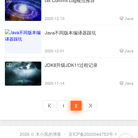
Git Commit Log规范推荐
2020-12-13
Java
Java不同版本编译器踩坑
2020-12-01
Java
JDK8升级JDK11过程记录
2020-11-14
Java
1
2
2026 ©
木小风的博客
-
京ICP备2020044753号-1