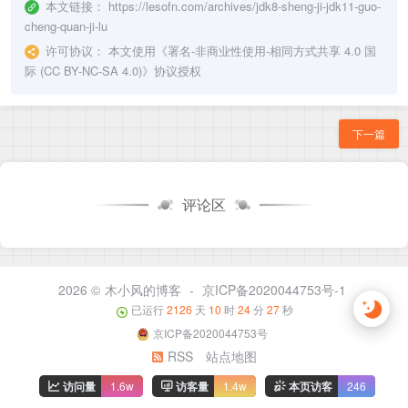
本文链接：
https://lesofn.com/archives/jdk8-sheng-ji-jdk11-guo-
cheng-quan-ji-lu
许可协议：
本文使用《
署名-非商业性使用-相同方式共享 4.0 国
际 (CC BY-NC-SA 4.0)
》协议授权
下一篇
评论区
2026 ©
木小风的博客
-
京ICP备2020044753号-1
已运行
2126
天
10
时
24
分
28
秒
京ICP备2020044753号
RSS
站点地图
访问量
1.6w
访客量
1.4w
本页访客
246