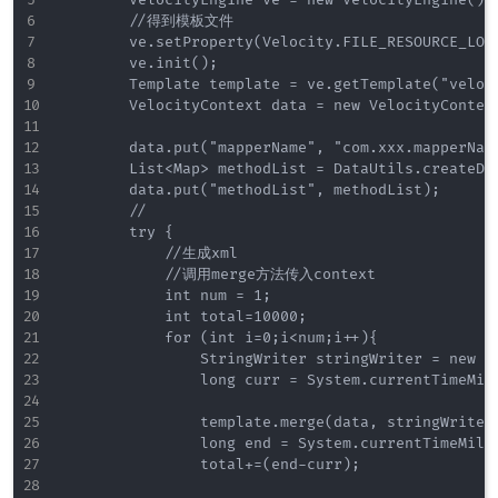
        //得到模板文件

        ve.setProperty(Velocity.FILE_RESOURCE_LOA
        ve.init();

        Template template = ve.getTemplate("veloci
        VelocityContext data = new VelocityContext
        data.put("mapperName", "com.xxx.mapperName
        List<Map> methodList = DataUtils.createDat
        data.put("methodList", methodList);

        //

        try {

            //生成xml

            //调用merge方法传入context

            int num = 1;

            int total=10000;

            for (int i=0;i<num;i++){

                StringWriter stringWriter = new St
                long curr = System.currentTimeMill
                template.merge(data, stringWriter)
                long end = System.currentTimeMilli
                total+=(end-curr);
