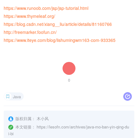
https://www.runoob.com/jsp/jsp-tutorial.html
https://www.thymeleaf.org/
https://blog.csdn.net/xiang__liu/article/details/81160766
http://freemarker.foofun.cn/
https://www.iteye.com/blog/lishumingwm163-com-933365
0
Java
版权归属：
木小风
本文链接：
https://lesofn.com/archives/java-mo-ban-yin-qing-du
i-bi