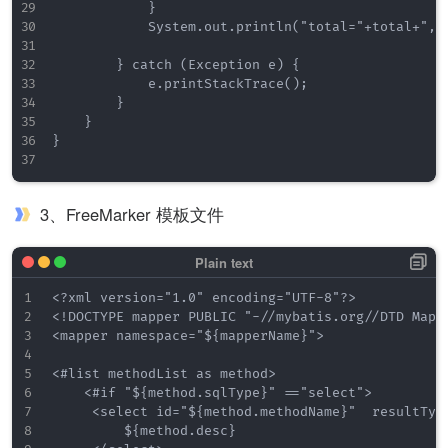
            }

            System.out.println("total="+total+",va
        } catch (Exception e) {

            e.printStackTrace();

        }

    }

}

3、FreeMarker 模板文件
<?xml version="1.0" encoding="UTF-8"?>

<!DOCTYPE mapper PUBLIC "-//mybatis.org//DTD Mapp
<mapper namespace="${mapperName}">

<#list methodList as method>

    <#if "${method.sqlType}" =="select">

     <select id="${method.methodName}"  resultType
         ${method.desc}
