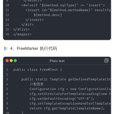
     </select>

    <#elseif "${method.sqlType}" == "insert">

      <insert id="${method.methodName}" resultType
          ${method.desc}

      </insert>

    </#if>

</#list>

4、FreeMarker 执行代码
public class FreeMTest {

    public static Template getDefinedTemplate(Stri
        //配置类

        Configuration cfg = new Configuration(Conf
        cfg.setDirectoryForTemplateLoading(new Fi
        cfg.setDefaultEncoding("UTF-8");

        cfg.setTemplateExceptionHandler(TemplateEx
        return cfg.getTemplate(templateName);

    }
