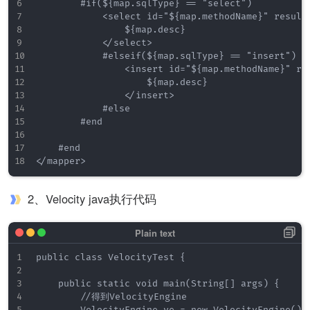
        #if(${map.sqlType} == "select")

            <select id="${map.methodName}" resultT
                ${map.desc}

            </select>

            #elseif(${map.sqlType} == "insert")

                <insert id="${map.methodName}" res
                    ${map.desc}

                </insert>

            #else

        #end

    #end

2、Velocity java执行代码
public class VelocityTest {

    public static void main(String[] args) {

        //得到VelocityEngine

        VelocityEngine ve = new VelocityEngine();
