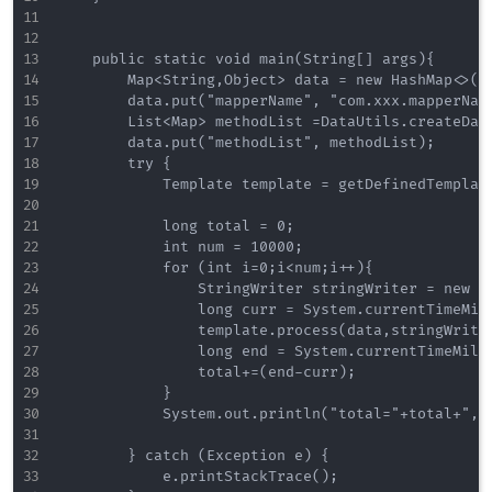
    public static void main(String[] args){

        Map<String,Object> data = new HashMap<>();
        data.put("mapperName", "com.xxx.mapperName
        List<Map> methodList =DataUtils.createData
        data.put("methodList", methodList);

        try {

            Template template = getDefinedTemplate
            long total = 0;

            int num = 10000;

            for (int i=0;i<num;i++){

                StringWriter stringWriter = new St
                long curr = System.currentTimeMill
                template.process(data,stringWriter
                long end = System.currentTimeMilli
                total+=(end-curr);

            }

            System.out.println("total="+total+",va
        } catch (Exception e) {

            e.printStackTrace();
